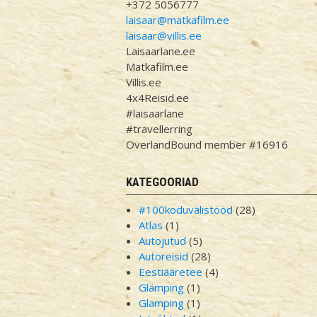
+372 5056777
laisaar@matkafilm.ee
laisaar@villis.ee
Laisaarlane.ee
Matkafilm.ee
Villis.ee
4x4Reisid.ee
#laisaarlane
#travellerring
OverlandBound member #16916
KATEGOORIAD
#100koduvälistööd
(28)
Atlas
(1)
Autojutud
(5)
Autoreisid
(28)
Eestiääretee
(4)
Glämping
(1)
Glamping
(1)