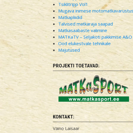
Tsiklitripp Vol1
Mugava inimese motomatkavarustu
Matkapliidid
Talvised matkaraja saapad
Matkasaabaste valimine
MATKaTV – Seljakoti pakkimise A&O
Ood elukestvale tehnikale
Majutused
PROJEKTI TOETAVAD:
KONTAKT:
Väino Laisaar