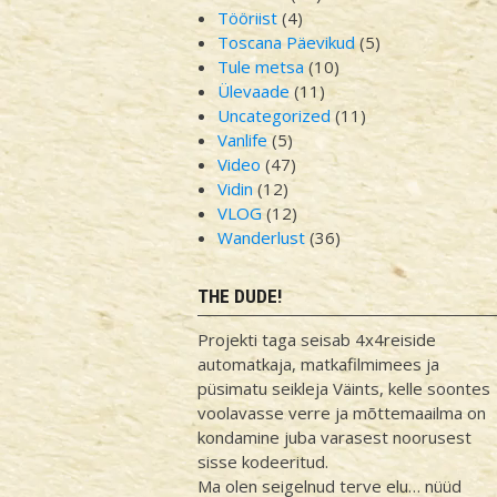
Tööriist
(4)
Toscana Päevikud
(5)
Tule metsa
(10)
Ülevaade
(11)
Uncategorized
(11)
Vanlife
(5)
Video
(47)
Vidin
(12)
VLOG
(12)
Wanderlust
(36)
THE DUDE!
Projekti taga seisab 4x4reiside
automatkaja, matkafilmimees ja
püsimatu seikleja Väints, kelle soontes
voolavasse verre ja mõttemaailma on
kondamine juba varasest noorusest
sisse kodeeritud.
Ma olen seigelnud terve elu… nüüd