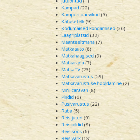
Jutuõhtud
(1)
Kämpad
(22)
Kämperi päevikud
(5)
Katusetelk
(9)
Kodumaised kondamised
(36)
Laagriplatsid
(32)
Maanteeltmaha
(7)
Matkaauto
(8)
Matkahaagised
(9)
Matkarada
(7)
MatkaTV
(23)
Matkavarustus
(59)
Matkavarustuse hooldamine
(2)
Mini-caravan
(8)
Pliidid
(6)
Püsivarustus
(22)
Raba
(5)
Reisijutud
(9)
Reisipildid
(8)
Reisisöök
(6)
Reisivärk
(18)