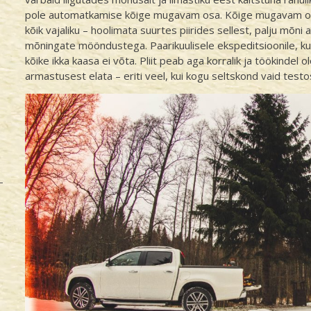
pole automatkamise kõige mugavam osa. Kõige mugavam on 
kõik vajaliku – hoolimata suurtes piirides sellest, palju mõni 
mõningate mööndustega. Paarikuulisele ekspeditsioonile, k
kõike ikka kaasa ei võta. Pliit peab aga korralik ja töökindel
armastusest elata – eriti veel, kui kogu seltskond vaid test