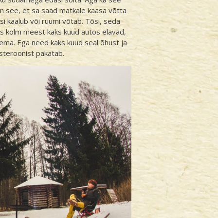
see, et sa saad matkale kaasa võtta
asi kaalub või ruumi võtab. Tõsi, seda
us kolm meest kaks kuud autos elavad,
 olema. Ega need kaks kuud seal õhust ja
osteroonist pakatab.