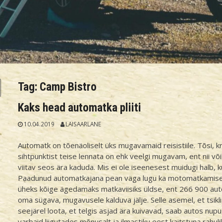
Tag:
Camp Bistro
Kaks head automatka pliiti
10.04.2019
LAISAARLANE
Automatk on tõenäoliselt üks mugavamaid reisistiile. Tõsi, k
sihtpunktist teise lennata on ehk veelgi mugavam, ent nii võ
viitav seos ära kaduda. Mis ei ole iseenesest muidugi halb,
Paadunud automatkajana pean väga lugu ka motomatkamises
üheks kõige ägedamaks matkaviisiks üldse, ent 266 900 auto
oma sügava, mugavusele kalduva jälje. Selle asemel, et tsik
seejärel loota, et telgis asjad ära kuivavad, saab autos nup
varbaid liigutades mõnusalt ja ilmastiku eest kaitstuna rahu