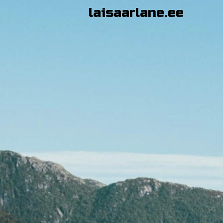
Skip
laisaarlane.ee
to
content