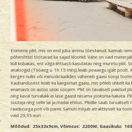
s
Esimene pliit, mis on end juba ammu tõestanud, kannab ni
põhimõttel töötavad ka sajad kloonid. Vahe on vaid materjal
küll kobakas, ent väga lihtsasti kasutatav ning muretu pliit. 
analoogid (Tööaeg u. 1h 15 min)) leiab peaaegu igalt poolt. 
kerges nullis või miinuskraadides väheneb gaasi sooja toot
Kaubandusest leiab ka kangemat gaasi, mis põleb uhkelt ka
enamasti on autos siiski soojem. Pliit on tavaliselt pakitud p
ning kaval turvalukk ei lase gaasil niisama jooksma hakata. 
süütaja ning selle lai ja madal ehitus. Pliidile saab turvalisel
raadiusega poti või panni. Samuti mõjub atraktiivselt ka to
vaid 29,95 euri.
Mõõdud: 25x33x9cm, Võimsus: 2200W, Gaasikulu: 160g