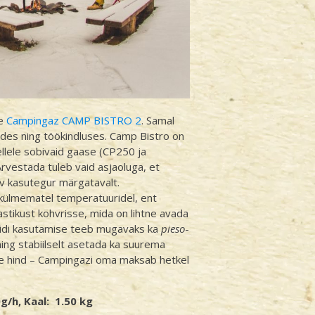
me
Campingaz CAMP BISTRO 2
. Samal
ides ning töökindluses. Camp Bistro on
Sellele sobivaid gaase (CP250 ja
Arvestada tuleb vaid asjaoluga, et
ev kasutegur märgatavalt.
 külmematel temperatuuridel, ent
lastikust kohvrisse, mida on lihtne avada
Pliidi kasutamise teeb mugavaks ka
pieso
-
t ning stabiilselt asetada ka suurema
ote hind – Campingazi oma maksab hetkel
/h, Kaal: 1.50 kg