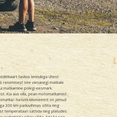
rediitkaart taskus lennukiga ühest
ib reisimisest see viimanegi matkale
 kui matkamine polegi eesmärk.
t. Kui aus olla, pean motomatkamist
matka/-turismi kilomeetrit on jätnud
liga 300 km paduvihmas sõita ning
ust temperatuuri sättida ning plätudes
liku südamega edasi sõita. Aga ka see