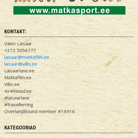
KONTAKT:
Väino Laisaar
+372 5056777
laisaar@matkafilm.ee
laisaar@villis.ee
Laisaarlane.ee
Matkafilm.ee
Villis.ee
4x4Reisid.ee
#laisaarlane
#travellerring
OverlandBound member #16916
KATEGOORIAD