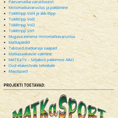
Päevamatka varustusest
Motomatkavarustus ja pakkimine
Tsiklitripp Vol4 ja äkk-lõpp
Tsiklitripp Vol3
Tsiklitripp Vol2
Tsiklitripp Vol1
Mugava inimese motomatkavarustus
Matkapliidid
Talvised matkaraja saapad
Matkasaabaste valimine
MATKaTV – Seljakoti pakkimise A&O
Ood elukestvale tehnikale
Majutused
PROJEKTI TOETAVAD: