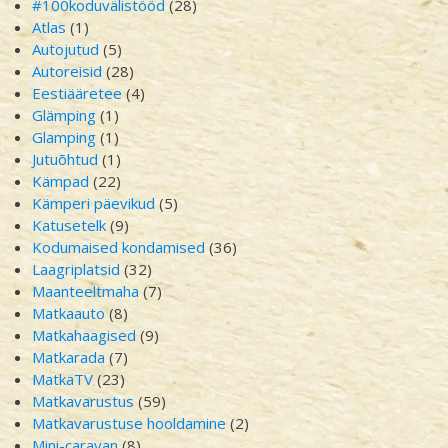
#100koduvälistööd
(28)
Atlas
(1)
Autojutud
(5)
Autoreisid
(28)
Eestiääretee
(4)
Glämping
(1)
Glamping
(1)
Jutuõhtud
(1)
Kämpad
(22)
Kämperi päevikud
(5)
Katusetelk
(9)
Kodumaised kondamised
(36)
Laagriplatsid
(32)
Maanteeltmaha
(7)
Matkaauto
(8)
Matkahaagised
(9)
Matkarada
(7)
MatkaTV
(23)
Matkavarustus
(59)
Matkavarustuse hooldamine
(2)
Mini-caravan
(8)