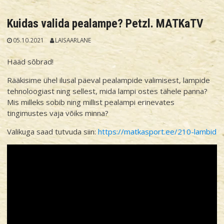
Kuidas valida pealampe? Petzl. MATKaTV
05.10.2021
LAISAARLANE
Hääd sõbrad!
Rääkisime ühel ilusal päeval pealampide valimisest, lampide
tehnoloogiast ning sellest, mida lampi ostes tähele panna?
Mis milleks sobib ning millist pealampi erinevates
tingimustes vaja võiks minna?
Valikuga saad tutvuda siin:
https://matkasport.ee/210-lambid