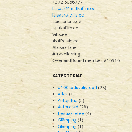
+372 5056777
laisaar@matkafilm.ee
laisaar@villis.ee
Laisaarlane.ee
Matkafilm.ee
Villis.ee
4x4Reisid.ee
#laisaarlane
#travellerring
OverlandBound member #16916
KATEGOORIAD
#100koduvälistööd
(28)
Atlas
(1)
Autojutud
(5)
Autoreisid
(28)
Eestiääretee
(4)
Glämping
(1)
Glamping
(1)