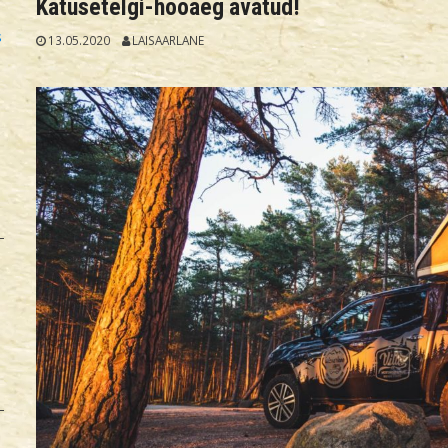
Katusetelgi-hooaeg avatud!
s
13.05.2020
LAISAARLANE