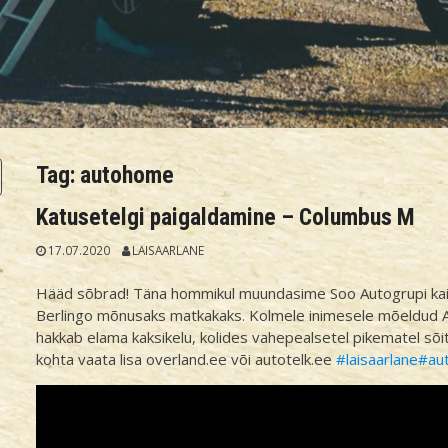
Tag:
autohome
Katusetelgi paigaldamine – Columbus M
17.07.2020
LAISAARLANE
Hääd sõbrad! Täna hommikul muundasime Soo Autogrupi kait
Berlingo mõnusaks matkakaks. Kolmele inimesele mõeldud 
hakkab elama kaksikelu, kolides vahepealsetel pikematel sõit
kohta vaata lisa overland.ee või autotelk.ee
#laisaarlane
#aut