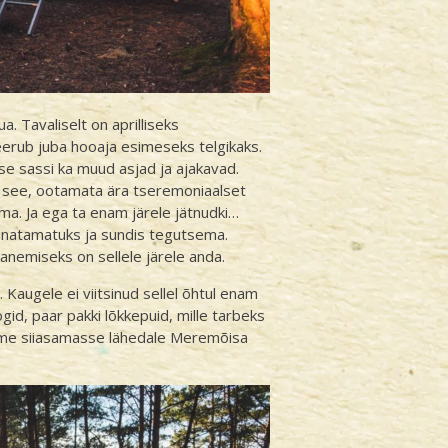
a. Tavaliselt on aprilliseks
eerub juba hooaja esimeseks telgikaks.
se sassi ka muud asjad ja ajakavad.
ng see, ootamata ära tseremoniaalset
ma. Ja ega ta enam järele jätnudki…
nnatamatuks ja sundis tegutsema.
banemiseks on sellele järele anda.
 Kaugele ei viitsinud sellel õhtul enam
gid, paar pakki lõkkepuid, mille tarbeks
tsime siiasamasse lähedale Meremõisa