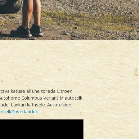
sva katuse all ühe toreda Citroën
Autohome Columbus Variant M autotelk
udel Länkari katusele. Autotelkide
otelk
#overlandee