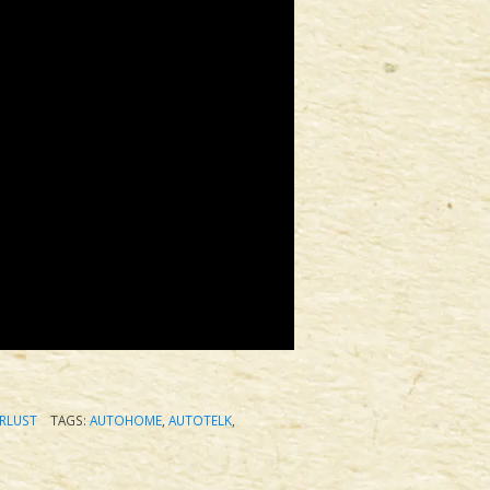
RLUST
TAGS:
AUTOHOME
,
AUTOTELK
,