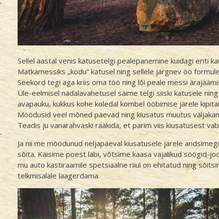
Sellel aastal venis katusetelgi pealepanemine kuidagi eriti kau
Matkamessiks „kodu“ katusel ning sellele järgnev öö formul
Seekord tegi aga kriis oma töö ning lõi peale messi ärajäämi
Üle-eelmisel nädalavahetusel saime telgi siiski katusele ni
avapauku, kukkus kohe koledal kombel ööbimise järele kipita
Möödusid veel mõned päevad ning kiusatus muutus väljaka
Teadis ju vanarahvaski rääkida, et parim viis kiusatusest va
Ja nii me möödunud neljapäeval kiusatusele järele andsimegi.
sõita. Käisime poest läbi, võtsime kaasa vajalikud söögid-joo
mu auto kastiraamile spetsiaalne riiul on ehitatud ning sõi
telkmisalale laagerdama.