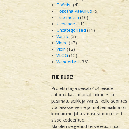
Tööriist
(4)
Toscana Päevikud
(5)
Tule metsa
(10)
Ülevaade
(11)
Uncategorized
(11)
Vanlife
(5)
Video
(47)
Vidin
(12)
VLOG
(12)
Wanderlust
(36)
THE DUDE!
Projekti taga seisab 4x4reiside
automatkaja, matkafilmimees ja
püsimatu seikleja Väints, kelle soontes
voolavasse verre ja mõttemaailma on
kondamine juba varasest noorusest
sisse kodeeritud.
Ma olen seigelnud terve elu… nüüd