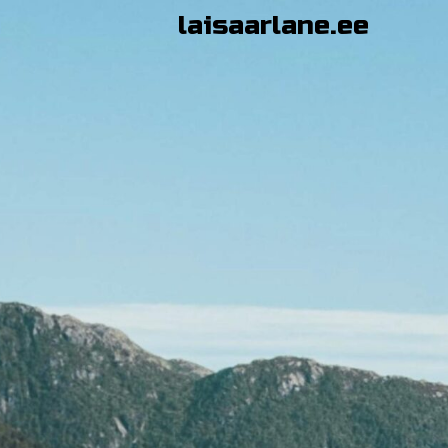
Skip
laisaarlane.ee
to
content