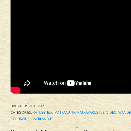
UPDATED:
10.01.2021
CATEGORIES:
KATUSETELK
,
MATKAAUTO
,
MATKAVARUSTUS
,
VIDEO
,
WANDE
COLUMBUS
,
OVERLAND.EE