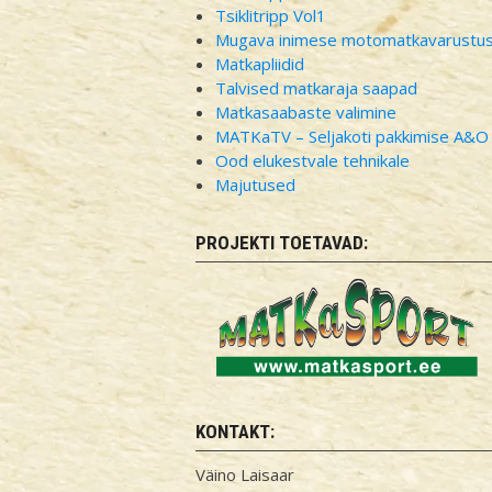
Tsiklitripp Vol1
Mugava inimese motomatkavarustu
Matkapliidid
Talvised matkaraja saapad
Matkasaabaste valimine
MATKaTV – Seljakoti pakkimise A&O
Ood elukestvale tehnikale
Majutused
PROJEKTI TOETAVAD:
KONTAKT:
Väino Laisaar