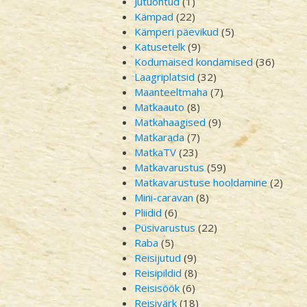
Jutuõhtud
(1)
Kämpad
(22)
Kämperi päevikud
(5)
Katusetelk
(9)
Kodumaised kondamised
(36)
Laagriplatsid
(32)
Maanteeltmaha
(7)
Matkaauto
(8)
Matkahaagised
(9)
Matkarada
(7)
MatkaTV
(23)
Matkavarustus
(59)
Matkavarustuse hooldamine
(2)
Mini-caravan
(8)
Pliidid
(6)
Püsivarustus
(22)
Raba
(5)
Reisijutud
(9)
Reisipildid
(8)
Reisisöök
(6)
Reisivärk
(18)