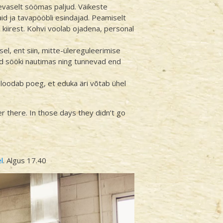
äevaselt söömas paljud. Väikeste
id ja tavapööbli esindajad. Peamiselt
 kiirest. Kohvi voolab ojadena, personal
el, ent siin, mitte-ülereguleerimise
ad sööki nautimas ning tunnevad end
a loodab poeg, et eduka äri võtab ühel
er there. In those days they didn’t go
l
. Algus 17.40