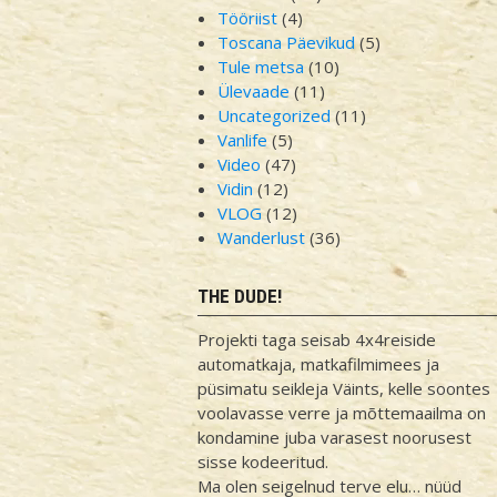
Tööriist
(4)
Toscana Päevikud
(5)
Tule metsa
(10)
Ülevaade
(11)
Uncategorized
(11)
Vanlife
(5)
Video
(47)
Vidin
(12)
VLOG
(12)
Wanderlust
(36)
THE DUDE!
Projekti taga seisab 4x4reiside
automatkaja, matkafilmimees ja
püsimatu seikleja Väints, kelle soontes
voolavasse verre ja mõttemaailma on
kondamine juba varasest noorusest
sisse kodeeritud.
Ma olen seigelnud terve elu… nüüd