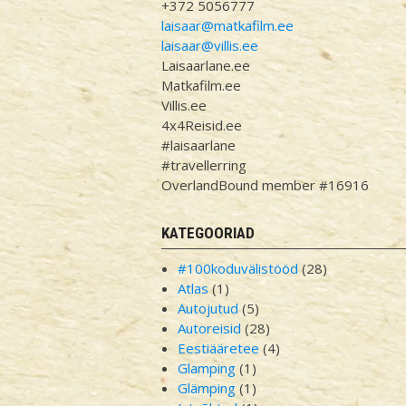
+372 5056777
laisaar@matkafilm.ee
laisaar@villis.ee
Laisaarlane.ee
Matkafilm.ee
Villis.ee
4x4Reisid.ee
#laisaarlane
#travellerring
OverlandBound member #16916
KATEGOORIAD
#100koduvälistööd
(28)
Atlas
(1)
Autojutud
(5)
Autoreisid
(28)
Eestiääretee
(4)
Glamping
(1)
Glämping
(1)