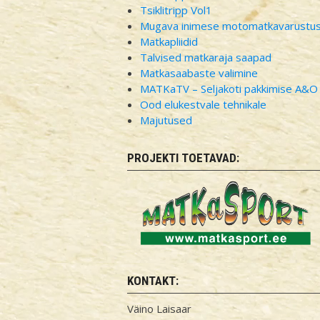
Tsiklitripp Vol1
Mugava inimese motomatkavarustu
Matkapliidid
Talvised matkaraja saapad
Matkasaabaste valimine
MATKaTV – Seljakoti pakkimise A&O
Ood elukestvale tehnikale
Majutused
PROJEKTI TOETAVAD:
KONTAKT:
Väino Laisaar