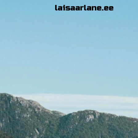
Skip
laisaarlane.ee
to
content