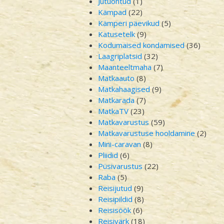
Jutuõhtud
(1)
Kämpad
(22)
Kämperi päevikud
(5)
Katusetelk
(9)
Kodumaised kondamised
(36)
Laagriplatsid
(32)
Maanteeltmaha
(7)
Matkaauto
(8)
Matkahaagised
(9)
Matkarada
(7)
MatkaTV
(23)
Matkavarustus
(59)
Matkavarustuse hooldamine
(2)
Mini-caravan
(8)
Pliidid
(6)
Püsivarustus
(22)
Raba
(5)
Reisijutud
(9)
Reisipildid
(8)
Reisisöök
(6)
Reisivärk
(18)