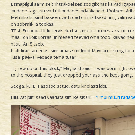
Esmapilgul äärmiselt lihtsakoelises söögikohas käivad igap
laudade taga istuvad ülikondades advokaadid, töölised, äriha
s
Mehhiko kuisiinil baseeruvad road on maitsvad ning valmivad
on sõbralik ja töökas.
Tõsi, Euroopa Liidu tervisekaitse-ametnik minestaks juba uks
maal, on kõik korras. Inimesed teevad oma tööd, käivad he
hästi. Äri õitseb.
Isalt liikus äri edasi siinsamas sündinud Maynardile ning tän
ilusal päeval vedada tema tütar.
“I grew up on this block,” Maynard said. “I was born right ov
to the hospital, they just dropped your ass and kept going.”
Seega, kui El Pasosse satud, astu kindlasti läbi.
Liikuvat pilti saad vaadata siit: Reisisari:
Trumpi müüri radade