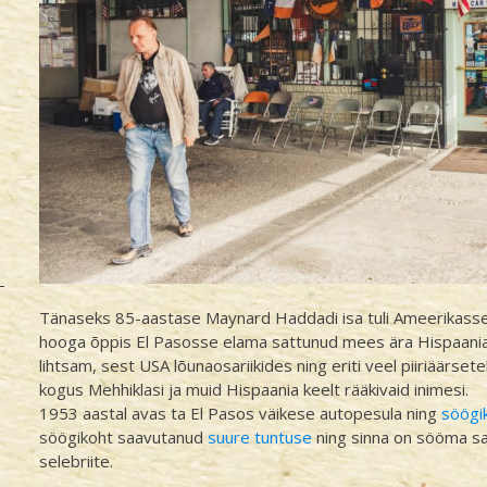
Tänaseks 85-aastase Maynard Haddadi isa tuli Ameerikasse
hooga õppis El Pasosse elama sattunud mees ära Hispaania nin
lihtsam, sest USA lõunaosariikides ning eriti veel piiriäärse
kogus Mehhiklasi ja muid Hispaania keelt rääkivaid inimesi.
1953 aastal avas ta El Pasos väikese autopesula ning
söögi
söögikoht saavutanud
suure tuntuse
ning sinna on sööma sat
selebriite.