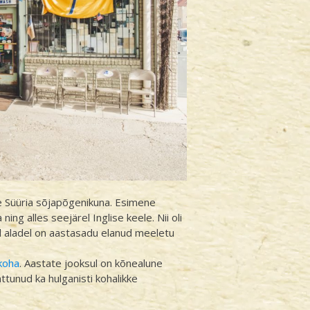
 Süüria sõjapõgenikuna. Esimene
g alles seejärel Inglise keele. Nii oli
tel aladel on aastasadu elanud meeletu
koha
. Aastate jooksul on kõnealune
tunud ka hulganisti kohalikke