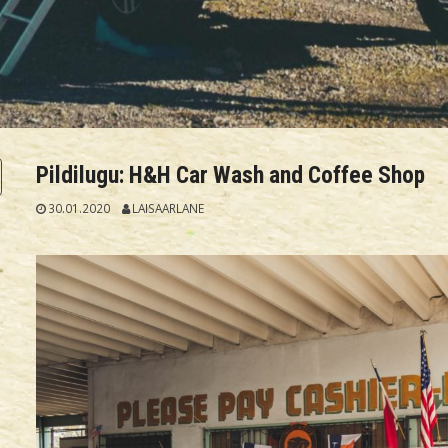
Pildilugu: H&H Car Wash and Coffee Shop
30.01.2020
LAISAARLANE